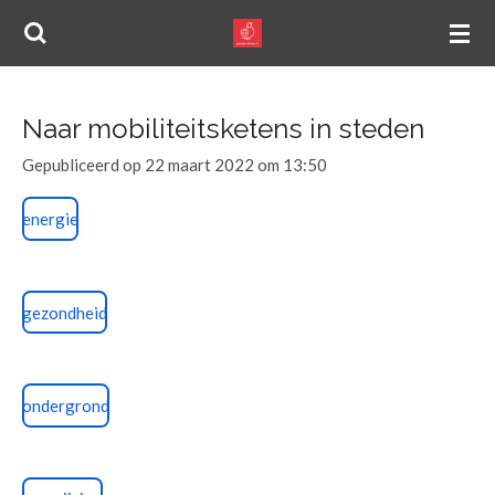
Ga
direct
naar
de
Naar mobiliteitsketens in steden
hoofdinhoud
Gepubliceerd op 22 maart 2022 om 13:50
energie
gezondheid
ondergrond