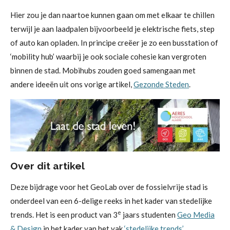
Hier zou je dan naartoe kunnen gaan om met elkaar te chillen
terwijl je aan laadpalen bijvoorbeeld je elektrische fiets, step
of auto kan opladen. In principe creëer je zo een busstation of
‘mobility hub’ waarbij je ook sociale cohesie kan vergroten
binnen de stad. Mobihubs zouden goed samengaan met
andere ideeën uit ons vorige artikel,
Gezonde Steden
.
Over dit artikel
Deze bijdrage voor het GeoLab over de fossielvrije stad is
onderdeel van een 6-delige reeks in het kader van stedelijke
e
trends. Het is een product van 3
jaars studenten
Geo Media
& Design
in het kader van het vak
‘stedelijke trends’
.