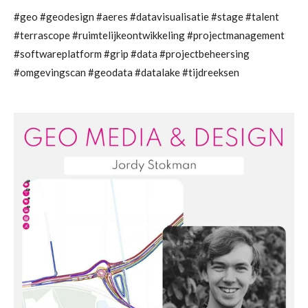
#geo #geodesign #aeres #datavisualisatie #stage #talent
#terrascope #ruimtelijkeontwikkeling #projectmanagement
#softwareplatform #grip #data #projectbeheersing
#omgevingscan #geodata #datalake #tijdreeksen