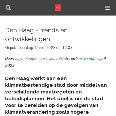
Ga
direct
naar
de
Den Haag - trends en
hoofdinhoud
ontwikkelingen
Gepubliceerd op 12 mei 2023 om 12:03
Door:
Jurjen Rouwenhorst
,
Laura Zeintra
en
Sim ten Holt
-
april
2023
Den Haag werkt aan een
klimaatbestendige stad door middel van
verschillende maatregelen en
beleidsplannen. Het doel is om de stad
voor te bereiden op de gevolgen van
klimaatverandering zoals hogere